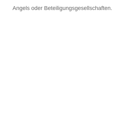
Angels oder Beteiligungsgesellschaften.
Existenzgründungsbera
tung für Neugründer
und Start-Ups.